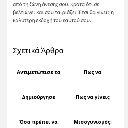
από τη ζώνη άνεσης σου. Κράτα ότι σε
βελτιώνει και σου ταιριάζει. Έτσι θα γίνεις η
καλύτερη εκδοχή του εαυτού σου.
Σχετικά Άρθρα
Αντιμετώπισε τα
Πως να
Περιοριστικά
Αντιμετωπίσεις
Πιστεύω που σε
το Άγχος: 4
κρατούν πίσω
Αποτελεσματικές
Δημιούργησε
Πως να γίνεις
Συμβουλές
πραγματική
Δυναμική Γυναίκα
Αυτοπεποίθηση
Όσα πρέπει να
Μισογυνισμός: