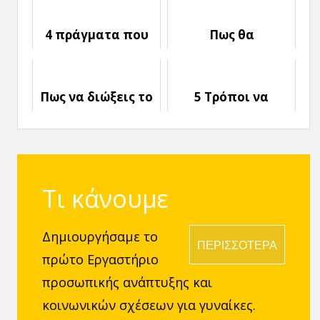
είσαι «Κορίτσι για
τον Εαυτό σου
Σπίτι»;
4 πράγματα που
Πως θα
πρέπει να ξέρεις
καταφέρεις να
για την Επιτυχία
Αγαπήσεις τον
Εαυτό σου
Πως να διώξεις το
5 Τρόποι να
Άγχος
αγαπήσεις τον
εαυτό σου του
Αγίου Βαλεντίνου
Τι κάνουμε
Δημιουργήσαμε το
ΠΕΡΙΣΣΟΤΕΡΑ
πρώτο Εργαστήριο
προσωπικής ανάπτυξης και
κοινωνικών σχέσεων για γυναίκες.