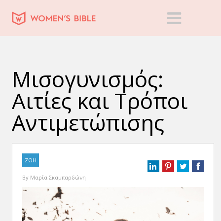
Μισογυνισμός:
Αιτίες και Τρόποι
Αντιμετώπισης
ΖΩΗ
By
Μαρία Σκαμπαρδώνη