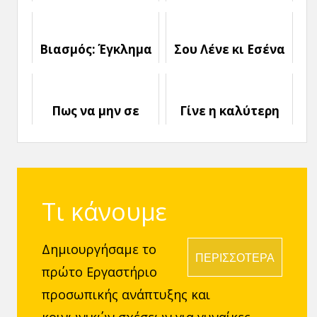
του Μυαλού σε
Εαυτό σου και τα
παραπλανούν
Άλλα θα
Ακολουθήσουν
Βιασμός: Έγκλημα
Σου Λένε κι Εσένα
εις βάρος των
ότι Πρέπει να
Γυναικών
είσαι «Κορίτσι για
Σπίτι»;
Πως να μην σε
Γίνε η καλύτερη
επηρεάζει η
Εκδοχή σου
Γνώμη των Άλλων
Τι κάνουμε
Δημιουργήσαμε το
ΠΕΡΙΣΣΟΤΕΡΑ
πρώτο Εργαστήριο
προσωπικής ανάπτυξης και