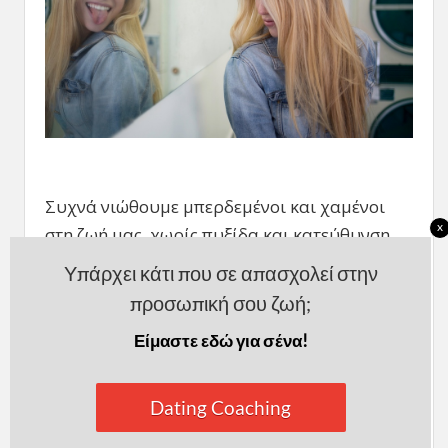
Συχνά νιώθουμε μπερδεμένοι και χαμένοι
x
στη ζωή μας, χωρίς πυξίδα και κατεύθυνση.
Και
προσπαθούμε να το καλύψουμε
Υπάρχει κάτι που σε απασχολεί στην
δείχνοντας πάθος για πράγματα που
προσωπική σου ζωή;
στην πράξη δεν μας λένε και πολλά
.
Είμαστε εδώ για σένα!
Ταυτόχρονα αγοράζουμε ένα σωρό προϊόντα
που δεν χρειαζόμαστε πραγματικά μόνο και
Dating Coaching
μόνο επειδή μας δίνουν μια ταυτότητα, που