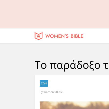
Το παράδοξο τ
ΖΩΗ
By
Women's Bible