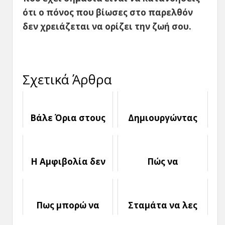
ότι ο πόνος που βίωσες στο παρελθόν
δεν χρειάζεται να ορίζει την ζωή σου.
Σχετικά Άρθρα
Βάλε Όρια στους
Δημιουργώντας
Γονείς σου
Φιλία με άλλες
Γυναίκες
Η Αμφιβολία δεν
Πώς να
είναι φίλη σου.
μεγαλώσεις τον
Μην την αφήνεις
Κοινωνικό σου
να καταστρέφει
Κύκλο
Πως μπορώ να
Σταμάτα να λες
τη ζωή σου
κάνω τη Ζωή μου
Ψέματα στον