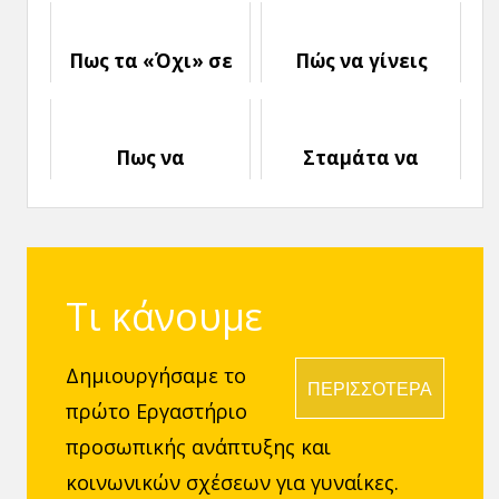
και απλά κάνε
είναι Δάσκαλος
κάτι!
Πως τα «Όχι» σε
Πώς να γίνεις
βοηθούν να
Καλύτερη και να
Εξελιχθείς
δημιουργήσεις τη
Ζωή που θέλεις
Πως να
Σταμάτα να
Αντιμετωπίσεις
παριστάνεις το
το Άγχος: 4
Θύμα!
Αποτελεσματικές
Συμβουλές
Τι κάνουμε
Δημιουργήσαμε το
ΠΕΡΙΣΣΟΤΕΡΑ
πρώτο Εργαστήριο
προσωπικής ανάπτυξης και
κοινωνικών σχέσεων για γυναίκες.