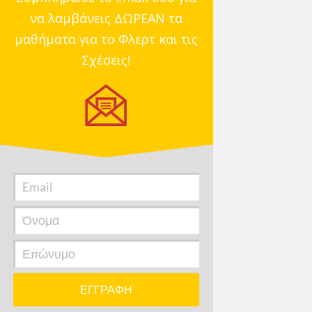
να λαμβάνεις ΔΩΡΕΑΝ τα
μαθήματα για το Φλερτ και τις
Σχέσεις!