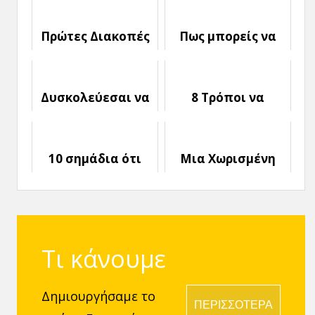
Πρώτες Διακοπές
Πως μπορείς να
με τον Φίλο σου:
κάνεις πιο εύκολη
Οδηγός επιβίωσης
τη σχέση σου
Δυσκολεύεσαι να
8 Τρόποι να
βρεις Κάποιον
Αυξήσεις την
που να
Οικειότητα στη
Ταιριάζετε;
Σχέση σου
10 σημάδια ότι
Μια Χωρισμένη
Χάνεις τον Εαυτό
Μητέρα γράφει
σου μέσα στη
για τις Σχέσεις...
Σχέση
Τι κάνουμε
Δημιουργήσαμε το
ΠΕΡΙΣΣΟΤΕΡΑ