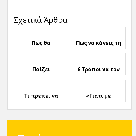
Σχετικά Άρθρα
Πως θα
Πως να κάνεις τη
Καταλάβεις ότι η
Συγκατοίκηση να
Σχέση σου έχει
Δουλέψει
Τελειώσει
Παίζει
6 Τρόποι να τον
«Παιχνίδια» μαζί
κάνεις να μιλήσει
μου: Πως το
για τα
Αντιμετωπίζω;
Συναισθήματα του
Τι πρέπει να
«Γιατί με
ξέρεις αν βγαίνεις
απάτησε;»: 5
με κάποιον που
Λόγοι Απιστίας
έχει Παιδιά