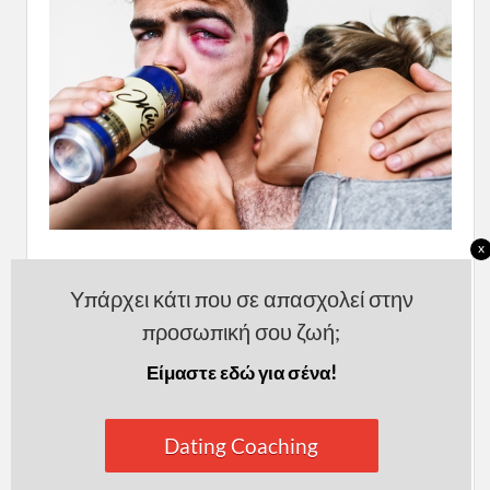
x
Υπάρχει κάτι που σε απασχολεί στην
Αυτά είναι τα χαρακτηριστικά που δεν
προσωπική σου ζωή;
πρέπει να ανεχτείς σε μια σχέση, όσο χαλαρή
ή σοβαρή κι αν είναι αυτή.
Είμαστε εδώ για σένα!
Κάθε σχέση είναι διαφορετική, όπως και κάθε
Dating Coaching
άνθρωπος. Πρέπει όμως όλες να βασίζονται
στην αγάπη και το σεβασμό. Να υπάρχει