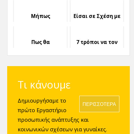
αποφύγεις στην
κάνεις
Αρχή μιας Σχέσης
Μήπως
Είσαι σε Σχέση με
σαμποτάρεις τη
Παντρεμένο; 3
Σχέση σου;
πράγματα που
πρέπει να Ξέρεις
Πως θα
7 τρόποι να τον
Καταλάβεις ότι η
Ξεπεράσεις
Σχέση σου έχει
Τελειώσει
Τι κάνουμε
Δημιουργήσαμε το
ΠΕΡΙΣΣΟΤΕΡΑ
πρώτο Εργαστήριο
προσωπικής ανάπτυξης και
κοινωνικών σχέσεων για γυναίκες.