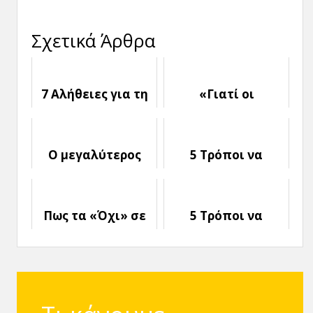
Σχετικά Άρθρα
7 Αλήθειες για τη
«Γιατί οι
Ζωή που δεν
περισσότεροι
πρέπει να Αγνοείς
άνθρωποι δεν με
Συμπαθούν;»
Ο μεγαλύτερος
5 Τρόποι να
σου Εχθρός είσαι
αγαπήσεις τον
Εσύ!
εαυτό σου του
Αγίου Βαλεντίνου
Πως τα «Όχι» σε
5 Τρόποι να
βοηθούν να
Αναλάβεις Δράση
Εξελιχθείς
και να πιάσεις
τους Στόχους σου