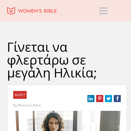
Γίνεται να
φλερτάρω σε
μεγάλη Ηλικία;
ΦΛΕΡΤ
By
Women's Bible