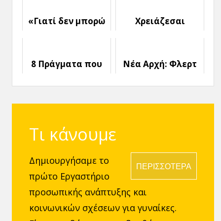
Αυτοπεποίθηση
Αντιμετωπίσεις
την Απόρριψη
«Γιατί δεν μπορώ
Χρειάζεσαι
να βρω την
περισσότερη
Αγάπη;» 4 Τρόποι
Θηλυκότητα για
σκέψης που σε
να είσαι
8 Πράγματα που
Νέα Αρχή: Φλερτ
εμποδίζουν
Ελκυστική στους
πρέπει να ξέρεις
και Ραντεβού μετά
Άνδρες;
αν βγαίνεις με
τα 40
Χωρισμένο
Τι κάνουμε
Δημιουργήσαμε το
ΠΕΡΙΣΣΟΤΕΡΑ
πρώτο Εργαστήριο
προσωπικής ανάπτυξης και
κοινωνικών σχέσεων για γυναίκες.