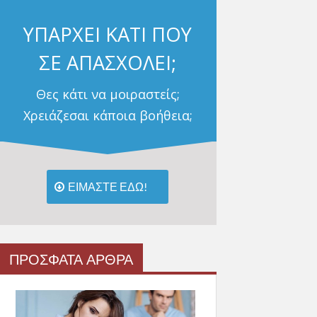
ΥΠΑΡΧΕΙ ΚΑΤΙ ΠΟΥ
ΣΕ ΑΠΑΣΧΟΛΕΙ;
Θες κάτι να μοιραστείς;
Χρειάζεσαι κάποια βοήθεια;
ΕΙΜΑΣΤΕ ΕΔΩ!
ΠΡΟΣΦΑΤΑ ΑΡΘΡΑ