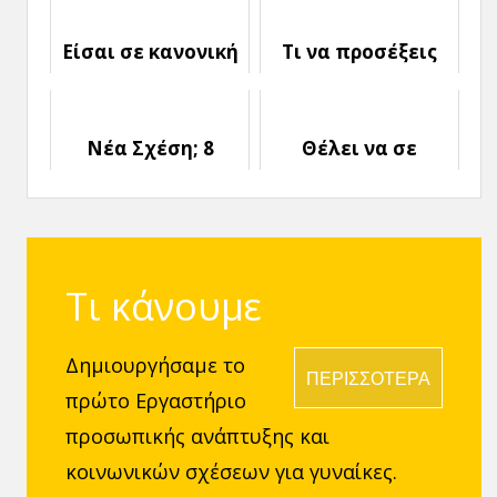
Πρώην σου;
Χωρισμό
Είσαι σε κανονική
Τι να προσέξεις
Σχέση ή μήπως
όταν πας να
έτσι νομίζεις;
γνωρίσεις τους
Γονείς του
Νέα Σχέση; 8
Θέλει να σε
Συμβουλές για να
χωρίσει: Πως θα
Πετύχει
το καταλάβεις
Τι κάνουμε
Δημιουργήσαμε το
ΠΕΡΙΣΣΟΤΕΡΑ
πρώτο Εργαστήριο
προσωπικής ανάπτυξης και
κοινωνικών σχέσεων για γυναίκες.