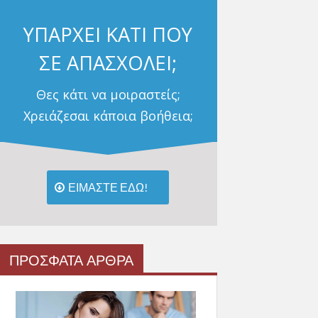
ΥΠΑΡΧΕΙ ΚΑΤΙ ΠΟΥ
ΣΕ ΑΠΑΣΧΟΛΕΙ;
Θες κάτι να μοιραστείς;
Χρειάζεσαι κάποια βοήθεια;
ΕΙΜΑΣΤΕ ΕΔΩ!
ΠΡΟΣΦΑΤΑ ΑΡΘΡΑ