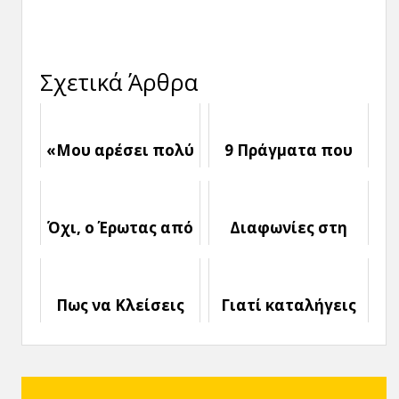
Σχετικά Άρθρα
«Μου αρέσει πολύ
9 Πράγματα που
αυτός ο Τύπος»: Τι
χρειάζεται να
να κάνω;
καταλάβεις για
την Απιστία
Όχι, ο Έρωτας από
Διαφωνίες στη
μόνος του δεν
Σχέση: Πώς να τις
αρκεί
Λύσεις χωρίς να
Πληγώσετε ο ένας
Πως να Κλείσεις
Γιατί καταλήγεις
τον άλλον
μέσα σου τη
σε Τοξικές
Σχέση μετά το
Σχέσεις (και πώς
Χωρισμό
να το αποφύγεις)