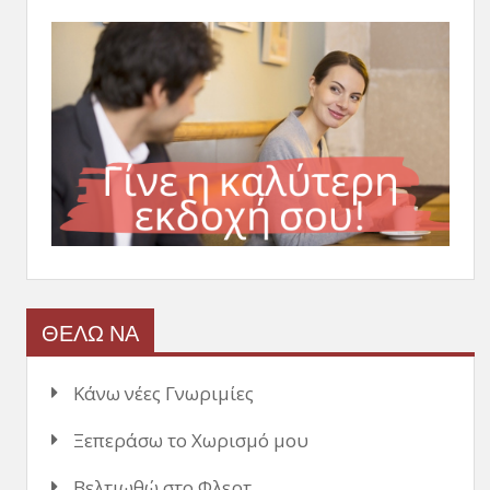
ΘΕΛΩ ΝΑ
Κάνω νέες Γνωριμίες
Ξεπεράσω το Χωρισμό μου
Βελτιωθώ στο Φλερτ