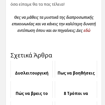
όσα είπαμε θα τα πας τέλεια!
Θες να μάθεις τα μυστικά της διαπροσωπικής
επικοινωνίας και να κάνεις την καλύτερη δυνατή
εντύπωση όπου και αν πηγαίνεις; Δες
εδώ
Σχετικά Άρθρα
Δυσλειτουργική
Πως να βοηθήσεις
Σχέση: 10 Σημάδια
τη Φίλη σου να
που μαρτυρούν
Ξεπεράσει το
πως είσαι σε μία
Χωρισμό της
Πώς να βρεις το
8 Τρόποι να
άλλο σου μισό. Ή
Αυξήσεις την
μήπως δεν
Οικειότητα στη