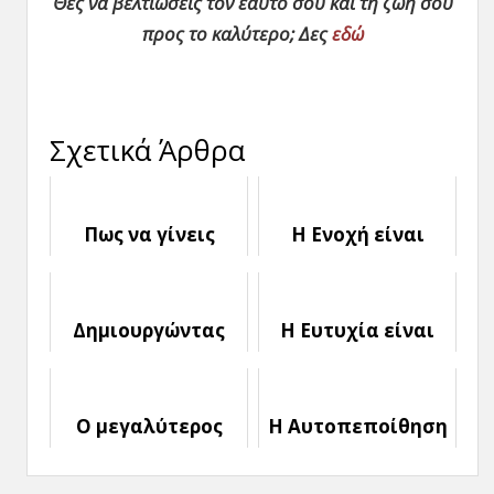
Θες να βελτιώσεις τον εαυτό σου και τη ζωή σου
προς το καλύτερο; Δες
εδώ
Σχετικά Άρθρα
Πως να γίνεις
Η Ενοχή είναι
Δυναμική Γυναίκα
γένους Θηλυκού
Δημιουργώντας
Η Ευτυχία είναι
Φιλία με άλλες
Επιλογή και όχι
Γυναίκες
Αποτέλεσμα
Ο μεγαλύτερος
Η Αυτοπεποίθηση
σου Εχθρός είσαι
χτίζεται με μικρά
Εσύ!
βήματα