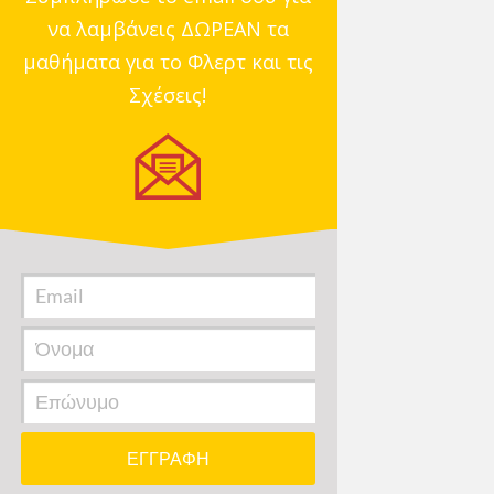
να λαμβάνεις ΔΩΡΕΑΝ τα
μαθήματα για το Φλερτ και τις
Σχέσεις!