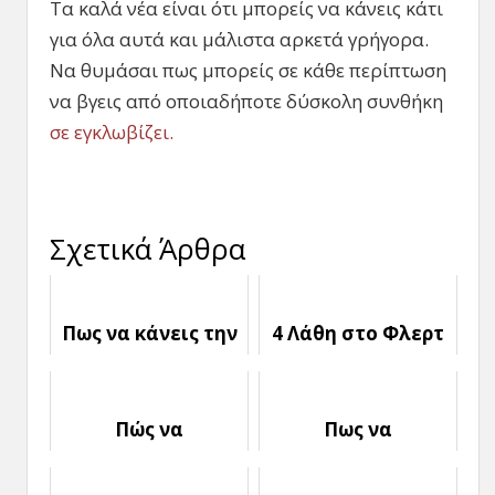
Τα καλά νέα είναι ότι μπορείς να κάνεις κάτι
για όλα αυτά και μάλιστα αρκετά γρήγορα.
Να θυμάσαι πως μπορείς σε κάθε περίπτωση
να βγεις από οποιαδήποτε δύσκολη συνθήκη
σε εγκλωβίζει.
Σχετικά Άρθρα
Πως να κάνεις την
4 Λάθη στο Φλερτ
Πρώτη Κίνηση στο
που δεν σε
Φλερτ
αφήνουν να
εξελιχθείς
Πώς να
Πως να
διατηρήσεις το
ξεπεράσεις την
Ενδιαφέρον του
Ενοχή στο Φλερτ