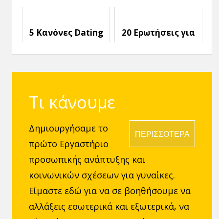
τον Έλεγχο σε
συζήτηση με
κάθε κατάσταση
κάποιον που σε
Ενδιαφέρει
5 Κανόνες Dating
20 Ερωτήσεις για
για Single
να κάνεις στο
Μαμάδες
Πρώτο Ραντεβού
Τι κάνουμε
Δημιουργήσαμε το
ΠΕΡΙΣΣΟΤΕΡΑ
πρώτο Εργαστήριο
προσωπικής ανάπτυξης και
κοινωνικών σχέσεων για γυναίκες.
Είμαστε εδώ για να σε βοηθήσουμε να
αλλάξεις εσωτερικά και εξωτερικά, να