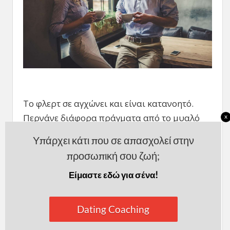
Το φλερτ σε αγχώνει και είναι κατανοητό.
Περνάνε διάφορα πράγματα από το μυαλό
x
σου. Αναρωτιέσαι αν φλερτάρεις με
Υπάρχει κάτι που σε απασχολεί στην
αυτοπεποίθηση,
σκέφτεσαι αν γελάς πολύ ή
προσωπική σου ζωή;
λίγο, αν μιλάς πολύ ή καθόλου, αν έχεις
ντυθεί καλά και διάφορα άλλα.
Είμαστε εδώ για σένα!
Αν φλερτάρεις γιατί θέλεις να γνωρίσεις τον
Dating Coaching
άλλον, η προτεραιότητά σου θα πρέπει να