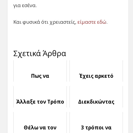
για εσένα.
Και φυσικά ότι χρειαστείς,
είμαστε εδώ
.
Σχετικά Άρθρα
Πως να
Έχεις αρκετό
ξεπεράσεις την
ενδιαφέρον; Γιατί
Ενοχή στο Φλερτ
η ωραία εμφάνιση
δεν αρκεί στο
Άλλαξε τον Τρόπο
Διεκδικώντας
φλερτ
που
ξανά αυτόν που
αντιμετωπίζεις το
Ξέφυγε...
Φλερτ
Θέλω να τον
3 τρόποι να