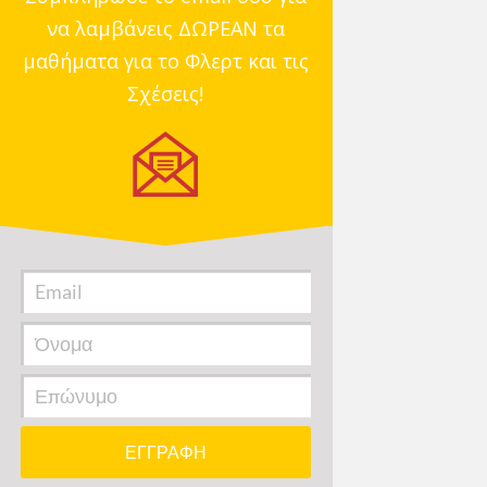
να λαμβάνεις ΔΩΡΕΑΝ τα
μαθήματα για το Φλερτ και τις
Σχέσεις!