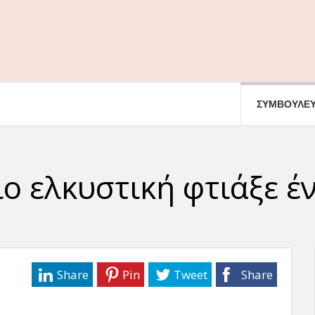
ΣΥΜΒΟΥΛΕΥ
πιο ελκυστική φτιάξε 
Share
Pin
Tweet
Share