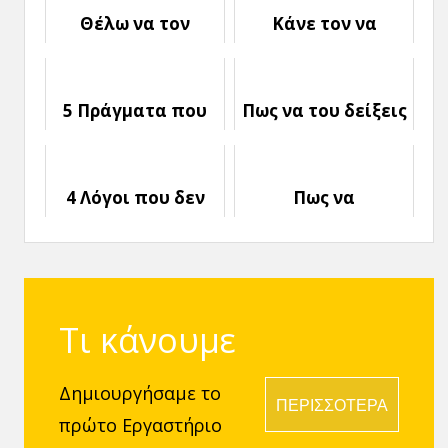
Θέλω να τον
Κάνε τον να
Γνωρίσω αλλά δεν
κρέμεται από τα
Ξέρω τι να Πω
λόγια σου με
Ενδιαφέρουσες
5 Πράγματα που
Πως να του δείξεις
Ιστορίες
είναι καλό να
ότι Ενδιαφέρεσαι
θυμάσαι για τους
Άνδρες
4 Λόγοι που δεν
Πως να
φτάνεις ποτέ σε
δημιουργήσεις
ένα Δεύτερο
Ερωτική Χημεία
Ραντεβού
Τι κάνουμε
Δημιουργήσαμε το
ΠΕΡΙΣΣΟΤΕΡΑ
πρώτο Εργαστήριο