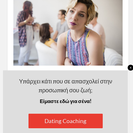
x
Υπάρχει κάτι που σε απασχολεί στην
Οι περισσότερες από σας ίσως δεν είστε
προσωπική σου ζωή;
αρκετά κοινωνικές και δεν εκμεταλλεύεστε τις
Είμαστε εδώ για σένα!
ευκαιρίες που σας παρουσιάζονται για να
ανοίξετε κάποια συζήτηση.
Dating Coaching
Όχι ίσως. Σίγουρα δεν είστε κοινωνικές. Δεν