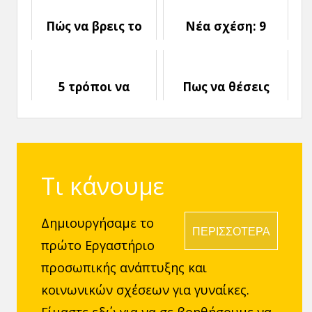
Πώς να βρεις το
Νέα σχέση: 9
άλλο σου μισό. Ή
Συμβουλές για να
μήπως δεν
ξεκινήσεις σωστά
υπάρχει τελικά;
5 τρόποι να
Πως να θέσεις
καλλιεργήσεις την
γερές βάσεις για
Εμπιστοσύνη στη
μια ποιοτική
σχέση σου
Σχέση
Τι κάνουμε
Δημιουργήσαμε το
ΠΕΡΙΣΣΟΤΕΡΑ
πρώτο Εργαστήριο
προσωπικής ανάπτυξης και
κοινωνικών σχέσεων για γυναίκες.